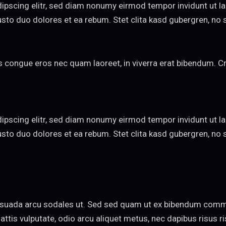
ipscing elitr, sed diam nonumy eirmod tempor invidunt ut l
usto duo dolores et ea rebum. Stet clita kasd gubergren, n
congue eros nec quam laoreet, in viverra erat bibendum. Cras
ipscing elitr, sed diam nonumy eirmod tempor invidunt ut l
usto duo dolores et ea rebum. Stet clita kasd gubergren, n
esuada arcu sodales ut. Sed sed quam ut ex bibendum comm
attis vulputate, odio arcu aliquet metus, nec dapibus risus ri