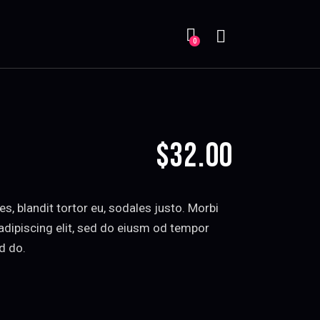
Search
0
$32.00
s, blandit tortor eu, sodales justo. Morbi
r adipiscing elit, sed do eiusm od tempor
ed do.