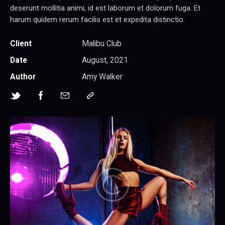
deserunt mollitia animi, id est laborum et dolorum fuga. Et
harum quidem rerum facilis est et expedita distinctio.
Client
Malibu Club
Date
August, 2021
Author
Amy Walker
Twitter-
Facebook
Share-
Copy
new
email
URL
to
clipboard