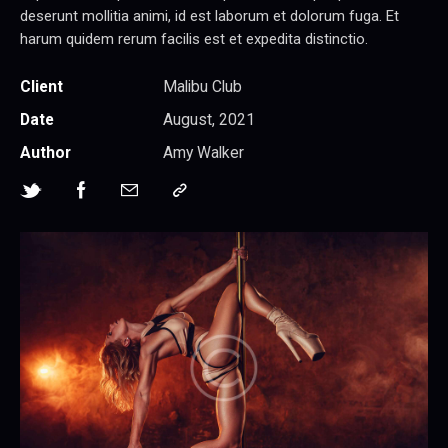
deserunt mollitia animi, id est laborum et dolorum fuga. Et
harum quidem rerum facilis est et expedita distinctio.
Client
Malibu Club
Date
August, 2021
Author
Amy Walker
Twitter-
Facebook
Share-
Copy
new
email
URL
to
clipboard