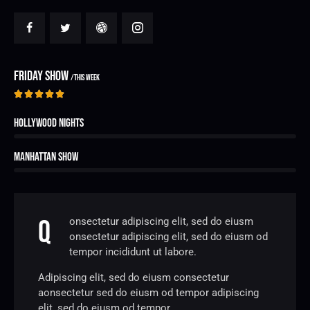
FRIDAY SHOW
/THIS WEEK





80%
Hollywood Nights
90%
Manhattan Show
Q
onsectetur adipiscing elit, sed do eiusm
onsectetur adipiscing elit, sed do eiusm od
tempor incididunt ut labore.
Adipiscing elit, sed do eiusm consectetur
aonsectetur sed do eiusm od tempor adipiscing
elit, sed do eiusm od tempor.